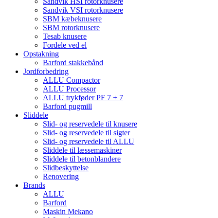
Sandvik HSI rotorknusere
Sandvik VSI rotorknusere
SBM kæbeknusere
SBM rotorknusere
Tesab knusere
Fordele ved el
Opstakning
Barford stakkebånd
Jordforbedring
ALLU Compactor
ALLU Processor
ALLU trykføder PF 7 + 7
Barford pugmill
Sliddele
Slid- og reservedele til knusere
Slid- og reservedele til sigter
Slid- og reservedele til ALLU
Sliddele til læssemaskiner
Sliddele til betonblandere
Slidbeskyttelse
Renovering
Brands
ALLU
Barford
Maskin Mekano