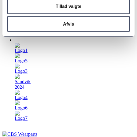
Du er altid velkommen til at kontakte en af os og få en
Tillad valgte
uforpligtende snak.
Ring
+45 30 20 15 65
eller send en besked.
Afvis
Kontakt info