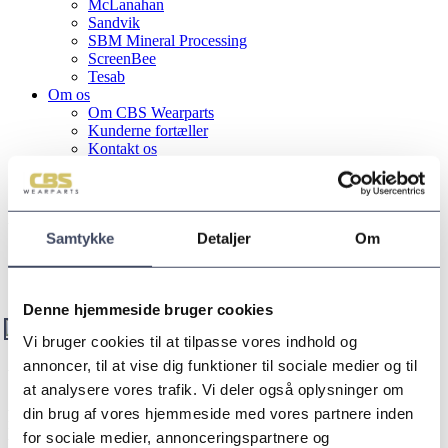
McLanahan
Sandvik
SBM Mineral Processing
ScreenBee
Tesab
Om os
Om CBS Wearparts
Kunderne fortæller
Kontakt os
Salgs- og leveringsbetingelser
Kontakt
ALLU Compactor
Samtykke
Detaljer
Om
Velkommen
/
ALLU Compactor
Denne hjemmeside bruger cookies
Vi bruger cookies til at tilpasse vores indhold og
ALLU Compactor
annoncer, til at vise dig funktioner til sociale medier og til
at analysere vores trafik. Vi deler også oplysninger om
ALLU Compactor er uhyre effektiv komprimering af
din brug af vores hjemmeside med vores partnere inden
materialer direkte fra gravemaskinen uden brug for
for sociale medier, annonceringspartnere og
pladevibrator.