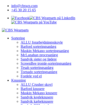
info@cbswp.com
+45 30 20 15 65
Sortering
ALLU forarbejdningsskovle
Barford sorteringsanlæg
Maskin Mekano sorteringsanlæg
McLanahan procesanlæg
Sandvik sigter og fødere
ScreenBee tromle-sorteringsanlæg
Tesab sorteringsanlæg
Tornado sorteringsanlæg
Fordele ved el
Knusning
ALLU Crusher skovl
Barford knusere
Maskin Mekano knusere
Sandvik kegleknusere
Sandvik kæbeknusere