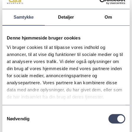
Hårdmetal indstøbt i komposit
Støvdug og tilbehør
Samtykke
Detaljer
Om
Vi er lagerførende af mange af produkterne, og øvrige
artikler kan hurtigt skaffes.
Denne hjemmeside bruger cookies
Se også sliddele og reservedele i vores katalog
(side
22-23).
Vi bruger cookies til at tilpasse vores indhold og
annoncer, til at vise dig funktioner til sociale medier og til
at analysere vores trafik. Vi deler også oplysninger om
Du er altid velkommen til at
kontakte os
og få en
din brug af vores hjemmeside med vores partnere inden
uforpligtende snak om mulighederne.
for sociale medier, annonceringspartnere og
analysepartnere. Vores partnere kan kombinere disse
data med andre oplysninger, du har givet dem, eller som
de har indsamlet fra din brug af deres tjenester.
KONTAKT OS I DAG
Du er altid velkommen til at kontakte en af os og
Samtykkevalg
Nødvendig
få en uforpligtende snak.
Ring
+45 30 20 15 65
eller send en besked.